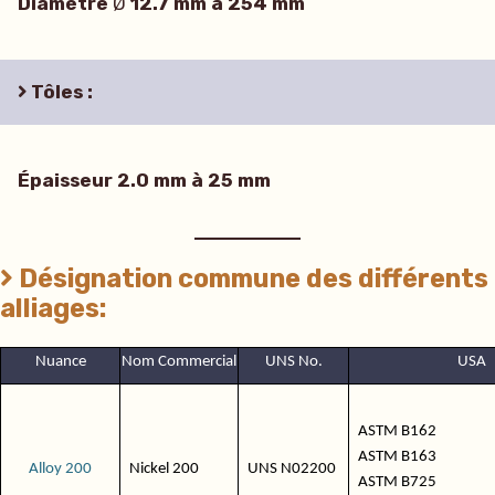
Diamètre
Ø
12.7 mm à 254 mm
Tôles :
Épaisseur 2.0 mm à 25 mm
Désignation commune des différents
alliages:
Nuance
Nom Commercial
UNS No.
USA
ASTM B162
ASTM B163
Alloy 200
Nickel 200
UNS N02200
ASTM B725