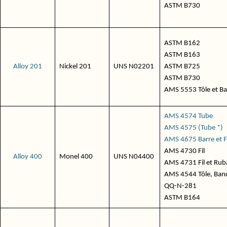
ASTM B730
ASTM B162
ASTM B163
Alloy 201
Nickel 201
UNS N02201
ASTM B725
ASTM B730
AMS 5553 Tôle et B
AMS 4574 Tube
AMS 4575 (Tube *)
AMS 4675 Barre et 
AMS 4730 Fil
Alloy 400
Monel 400
UNS N04400
AMS 4731 Fil et Rub
AMS 4544 Tôle, Band
QQ-N-281
ASTM B164