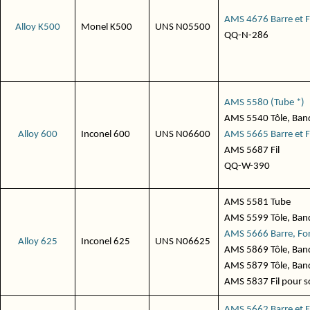
AMS 4676 Barre et 
Alloy K500
Monel K500
UNS N05500
QQ-N-286
AMS 5580 (Tube *)
AMS 5540 Tôle, Band
Alloy 600
Inconel 600
UNS N06600
AMS 5665 Barre et 
AMS 5687 Fil
QQ-W-390
AMS 5581 Tube
AMS 5599 Tôle, Band
AMS 5666 Barre, Fo
Alloy 625
Inconel 625
UNS N06625
AMS 5869 Tôle, Band
AMS 5879 Tôle, Band
AMS 5837 Fil pour 
AMS 5662 Barre et 