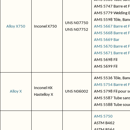
AMS 5747 Barre et 
AMS 5779 Welding E
AMS 5598 Tôle, Band
UNS N07750
Alloy X750
Inconel X750
AMS 5667 Barre et 
UNS N07752
AMS 5668 Barre et 
AMS 5669 Bar
AMS 5670 Barre et 
AMS 5671 Barre et 
AMS 5698 Fil
AMS 5699 Fil
AMS 5536 Tôle, Band
AMS 5754 Barre et 
Inconel HX
Alloy X
UNS N06002
AMS 5798 Fil pour 
Hastelloy X
AMS 5587 Tube sans
AMS 5588 Tube sou
AMS 5750
ASTM B462
ASTM B564