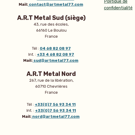
Politique de
Mail:
contact@artmetal77.com
confidentialité
A.R.T Metal Sud (siège)
43, rue des écoles,
66160 Le Boulou
France
Tél :
04 68 82 08 97
Int. :
+33 4 68 82 08 97
Mail:
sud@artmetal77.com
A.R.T Metal Nord
267, rue de la libération,
60710 Chevrières
France
Tél :
+33(0)7 56 93 34 11
Int. :
+33(0)7 56 93 34 11
Mail:
nord@artmetal77.com