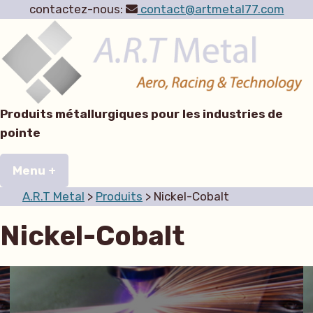
contactez-nous:
contact@artmetal77.com
Accéder
au
contenu
Produits métallurgiques pour les industries de
pointe
A.R.T Metal
Aero, Racing & Technology
Menu
+
déplié
réduit
A.R.T Metal
>
Produits
>
Nickel-Cobalt
Nickel-Cobalt