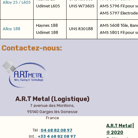
Alloy 25 / L605
Udimet L605
UNS W73605
AMS 5796 Fil pour 
AMS 5797 Electrode
Haynes 188
AMS 5608 Tôle, Band
Alloy 188
UNS R30188
Udimet 188
AMS 5801 Fil pour 
Contactez-nous:
A.R.T Metal (Logistique)
7 avenue des Morillons,
95140 Garges lès Gonesse
France
A.R.T Metal |
Tél :
04 68 82 08 97
© 2020
Int. :
+33 4 68 82 08 97